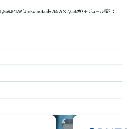
9.84kW（Jinko Solar製265W×7,056枚）モジュール種別：