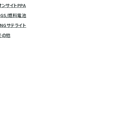
オンサイトPPA
CGS/燃料電池
LNGサテライト
その他