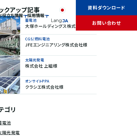
資料ダウンロード
ックアップ記事
お役立ち情報
採用情報
蓄電池
Lang:
JA
お問い合わせ
大塚ホールディングス株式会社様
CGS/燃料電池
JFEエンジニアリング株式会社様
太陽光発電
株式会社 上組様
オンサイトPPA
クラシエ株式会社様
テゴリ
蓄電池
太陽光発電