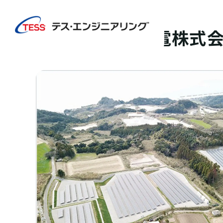
TOP
実績紹介
九州おひさま発電株式会社様
太陽光発電
地上
九州おひさま発電株式