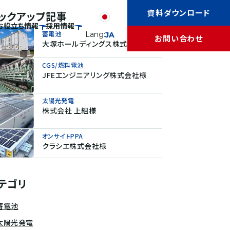
資料ダウンロード
ックアップ記事
お役立ち情報
採用情報
蓄電池
Lang:
JA
お問い合わせ
大塚ホールディングス株式会社様
CGS/燃料電池
JFEエンジニアリング株式会社様
太陽光発電
株式会社 上組様
オンサイトPPA
クラシエ株式会社様
テゴリ
蓄電池
太陽光発電