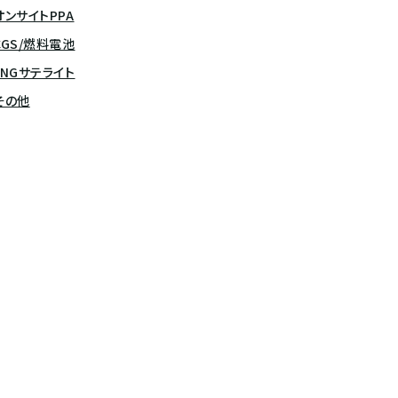
オンサイトPPA
CGS/燃料電池
LNGサテライト
その他