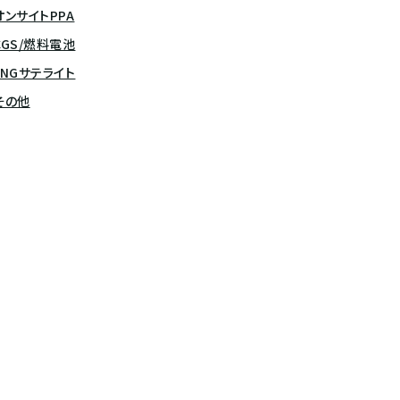
オンサイトPPA
CGS/燃料電池
LNGサテライト
その他