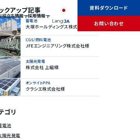
資料ダウンロード
ックアップ記事
お役立ち情報
採用情報
蓄電池
Lang:
JA
お問い合わせ
大塚ホールディングス株式会社様
CGS/燃料電池
JFEエンジニアリング株式会社様
太陽光発電
株式会社 上組様
オンサイトPPA
クラシエ株式会社様
テゴリ
蓄電池
太陽光発電