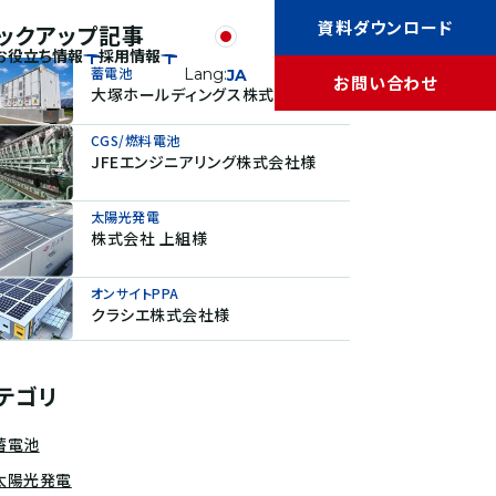
資料ダウンロード
ックアップ記事
お役立ち情報
採用情報
蓄電池
Lang:
JA
お問い合わせ
大塚ホールディングス株式会社様
CGS/燃料電池
JFEエンジニアリング株式会社様
太陽光発電
株式会社 上組様
オンサイトPPA
クラシエ株式会社様
テゴリ
蓄電池
太陽光発電