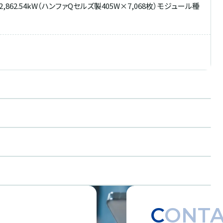
62.54kW（ハンファQセルズ製405W×7,068枚）モジュール種
CONT