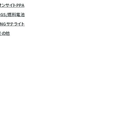
オンサイトPPA
CGS/燃料電池
LNGサテライト
その他