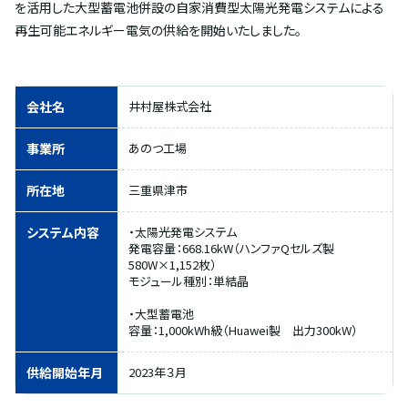
を活用した大型蓄電池併設の自家消費型太陽光発電システムによる
再生可能エネルギー電気の供給を開始いたしました。
会社名
井村屋株式会社
事業所
あのつ工場
所在地
三重県津市
システム内容
・太陽光発電システム
発電容量：668.16kW（ハンファQセルズ製
580W×1,152枚）
モジュール種別：単結晶
・大型蓄電池
容量：1,000kWh級（Huawei製 出力300kW）
供給開始年月
2023年３月