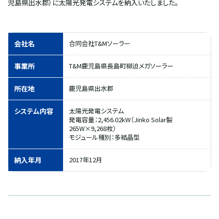
児島県出水郡）に太陽光発電システムを納入いたしました。
会社名
合同会社T&Mソーラー
事業所
T&M鹿児島県長島町柳迫メガソーラー
所在地
鹿児島県出水郡
システム内容
太陽光発電システム
発電容量：2,456.02kW（Jinko Solar製
265W×9,268枚）
モジュール種別：多結晶型
納入年月
2017年12月