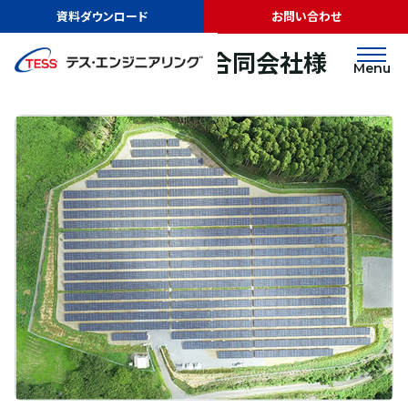
TOP
実績紹介
プライムソーラー２合同会社様
資料ダウンロード
お問い合わせ
太陽光発電
地上
プライムソーラー２合同会社様
Menu