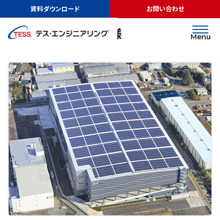
TOP
実績紹介
日本GLP株式会社様
資料ダウンロード
お問い合わせ
太陽光発電
屋根
日本GLP株式会社様
Menu