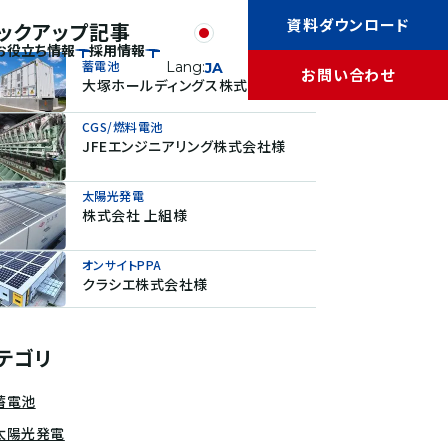
資料ダウンロード
ックアップ記事
お役立ち情報
採用情報
蓄電池
Lang:
JA
お問い合わせ
大塚ホールディングス株式会社様
CGS/燃料電池
JFEエンジニアリング株式会社様
太陽光発電
株式会社 上組様
オンサイトPPA
クラシエ株式会社様
テゴリ
蓄電池
太陽光発電