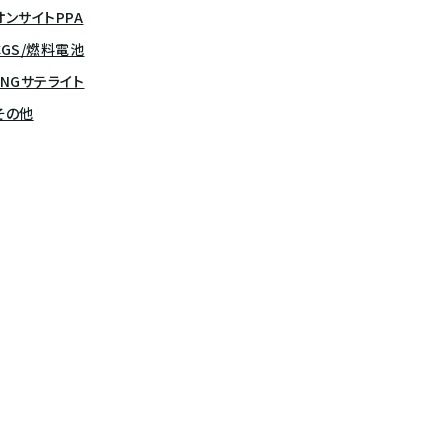
オンサイトPPA
CGS/燃料電池
LNGサテライト
その他